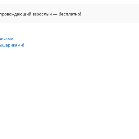
опровождающий взрослый — бесплатно!
риками!
ышариками!