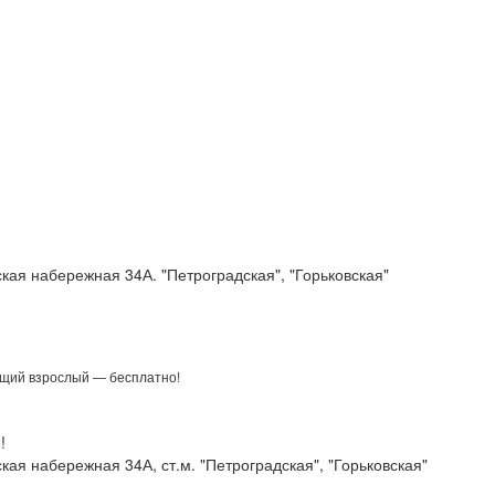
я
кая набережная 34А. "Петроградская", "Горьковская"
щий взрослый — бесплатно!
!
ая набережная 34А, ст.м. "Петроградская", "Горьковская"