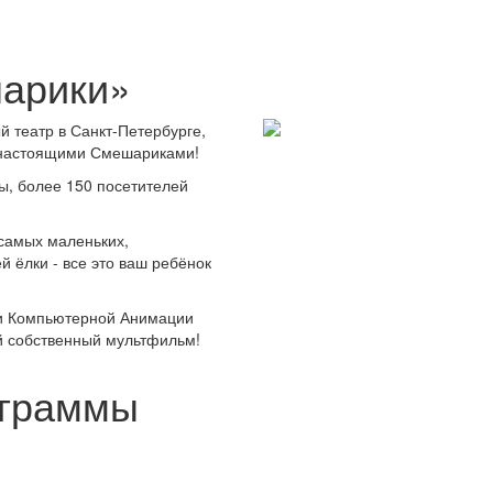
шарики»
 театр в Санкт-Петербурге,
с настоящими Смешариками!
ты, более 150 посетителей
 самых маленьких,
й ёлки - все это ваш ребёнок
ии Компьютерной Анимации
й собственный мультфильм!
ограммы