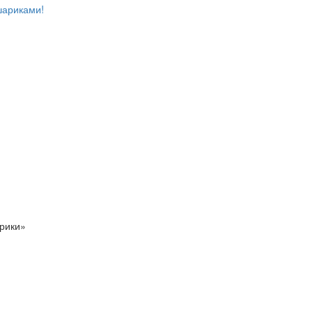
шариками!
рики»