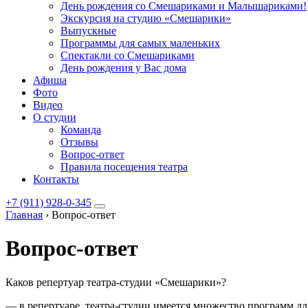
День рождения со Смешариками и Малышариками!
Экскурсия на студию «Смешарики»
Выпускные
Программы для самых маленьких
Спектакли со Смешариками
День рождения у Вас дома
Афиша
Фото
Видео
О студии
Команда
Отзывы
Вопрос-ответ
Правила посещения театра
Контакты
+7 (911) 928-0-345
Главная
›
Вопрос-ответ
Вопрос-ответ
Каков репертуар театра-студии «Смешарики»?
— в репертуаре театра-студии имеется множество программ для