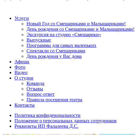
Услуги
Новый Год со Смешариками и Малышариками!
День рождения со Смешариками и Малышариками!
Экскурсия на студию «Смешарики»
Выпускные
Программы для самых маленьких
Спектакли со Смешариками
День рождения у Вас дома
Афиша
Фото
Видео
О студии
Команда
Отзывы
Вопрос-ответ
Правила посещения театра
Контакты
Политика конфиденциальности
Положение о персональных данных сотрудников
Реквизиты ИП Фалалеева Д.С.