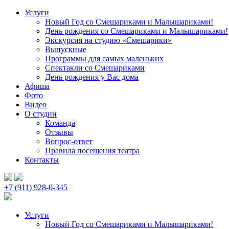
Услуги
Новый Год со Смешариками и Малышариками!
День рождения со Смешариками и Малышариками!
Экскурсия на студию «Смешарики»
Выпускные
Программы для самых маленьких
Спектакли со Смешариками
День рождения у Вас дома
Афиша
Фото
Видео
О студии
Команда
Отзывы
Вопрос-ответ
Правила посещения театра
Контакты
+7 (911) 928-0-345
Услуги
Новый Год со Смешариками и Малышариками!