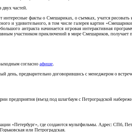
 двух частей.
ют интересные факты о Смешариках, о съемках, учатся рисовать 
сного и удивительного, в том числе галерея картин «Смешари
ебольшого антракта начинается игровая интерактивная прогр
правным участником приключений в мире Смешариков, получает 
 выходным согласно
афише
.
й день, предварительно договорившись с менеджером о встрече п
рии предприятия (въезд под шлагбаум с Петроградской набережн
ции «Петербург», где создаются мультфильмы. Адрес: СПб, Пет
 Горьковская или Петроградская.