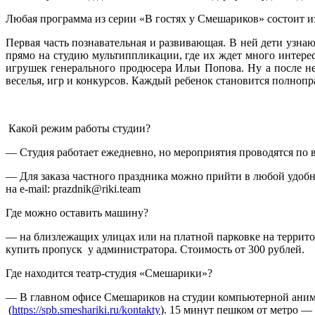
Любая программа из серии «В гостях у Смешариков» состоит из
Первая часть познавательная и развивающая. В ней дети узна
прямо на студию мультиппликации, где их ждет много интере
игрушек генерального продюсера Ильи Попова. Ну а после н
веселья, игр и конкурсов. Каждый ребенок становится полно
Какой режим работы студии?
— Студия работает ежедневно, но мероприятия проводятся по
— Для заказа частного праздника можно прийти в любой удобны
на e-mail: prazdnik@riki.team
Где можно оставить машину?
— на близлежащих улицах или на платной парковке на террито
купить пропуск у администратора. Стоимость от 300 рублей.
Где находится театр-студия «Смешарики»?
— В главном офисе Смешариков на студии компьютерной анима
(
https://spb.smeshariki.ru/kontakty
). 15 минут пешком от метро —