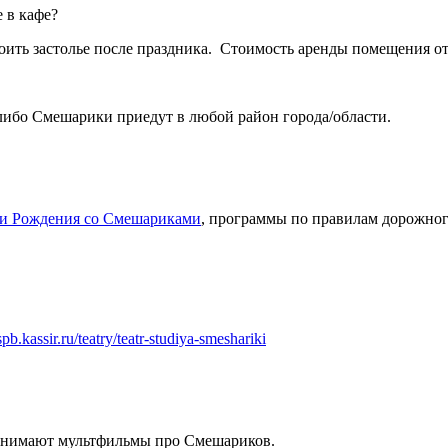
 в кафе?
ить застолье после праздника. Стоимость аренды помещения от 
либо Смешарики приедут в любой район города/области.
и Рождения со Смешариками
, программы по правилам дорожног
/spb.kassir.ru/teatry/teatr-studiya-smeshariki
е снимают мультфильмы про Смешариков.