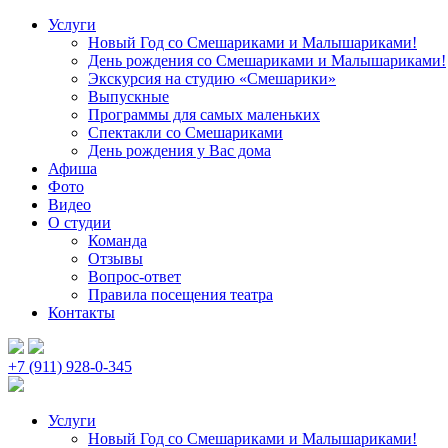
Услуги
Новый Год со Смешариками и Малышариками!
День рождения со Смешариками и Малышариками!
Экскурсия на студию «Смешарики»
Выпускные
Программы для самых маленьких
Спектакли со Смешариками
День рождения у Вас дома
Афиша
Фото
Видео
О студии
Команда
Отзывы
Вопрос-ответ
Правила посещения театра
Контакты
+7 (911) 928-0-345
Услуги
Новый Год со Смешариками и Малышариками!