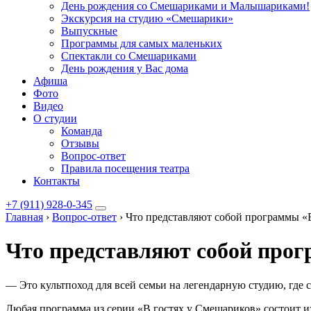
День рождения со Смешариками и Малышариками!
Экскурсия на студию «Смешарики»
Выпускные
Программы для самых маленьких
Спектакли со Смешариками
День рождения у Вас дома
Афиша
Фото
Видео
О студии
Команда
Отзывы
Вопрос-ответ
Правила посещения театра
Контакты
+7 (911) 928-0-345
Главная
›
Вопрос-ответ
›
Что представляют собой программы «
Что представляют собой про
— Это культпоход для всей семьи на легендарную студию, гд
Любая программа из серии «В гостях у Смешариков» состоит из