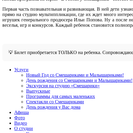
Первая часть познавательная и развивающая. В ней дети узна
прямо на студию мультиппликации, где их ждет много интере
игрушек генерального продюсера Ильи Попова. Ну а после н
веселья, игр и конкурсов. Каждый ребенок становится полно
💡 Билет приобретается ТОЛЬКО на ребенка. Сопровождаю
Услуги
Новый Год со Смешариками и Малышариками!
День рождения со Смешариками и Малышариками!
Экскурсия на студию «Смешарики»
Выпускные
Программы для самых маленьких
Спектакли со Смешариками
День рождения у Вас дома
Афиша
Фото
Видео
О студии