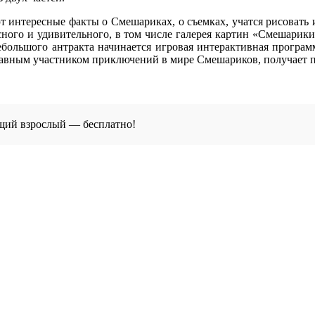
ют интересные факты о Смешариках, о съемках, учатся рисовать 
сного и удивительного, в том числе галерея картин «Смешари
ебольшого антракта начинается игровая интерактивная прогр
правным участником приключений в мире Смешариков, получает 
щий взрослый — бесплатно!