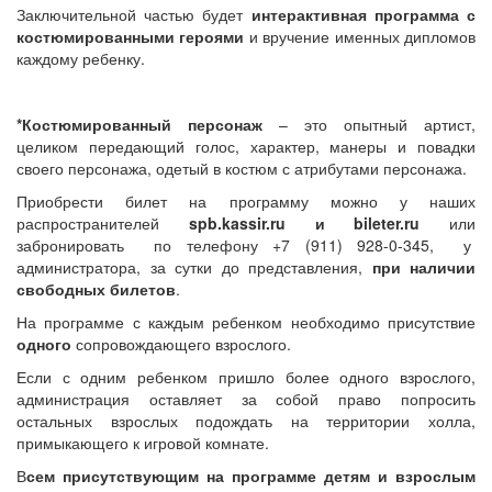
Заключительной частью будет
интерактивная программа с
костюмированными героями
и вручение именных дипломов
каждому ребенку.
*Костюмированный персонаж
– это опытный артист,
целиком передающий голос, характер, манеры и повадки
своего персонажа, одетый в костюм с атрибутами персонажа.
Приобрести билет на программу можно у наших
распространителей
spb.kassir.ru и bileter.ru
или
забронировать по телефону +7 (911) 928-0-345, у
администратора, за сутки до представления,
при наличии
свободных билетов
.
На программе с каждым ребенком необходимо присутствие
одного
сопровождающего взрослого.
Если с одним ребенком пришло более одного взрослого,
администрация оставляет за собой право попросить
остальных взрослых подождать на территории холла,
примыкающего к игровой комнате.
В
сем присутствующим на программе детям и взрослым