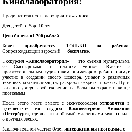
Кинолаборатория!
Продолжительность мероприятия –
2 часа.
Для детей от 5 до 10 лет.
Цена билета =1 200 рублей.
Билет
приобретается ТОЛЬКО на ребенка
.
Сопровождающий взрослый —
бесплатно
.
Экскурсия
«Кинолаборатория» —
это съемки мультфильма
со Смешариками в технике «кино». Вместе с
профессиональным художником аниматором ребята примут
участие в создании своего шедевра, узнают о различных
техниках мультипликации, раскроют секреты проекта. Ну и
конечно увидят своё творение на большом экране в конце
программы.
После этого гости вместе с экскурсоводом
отправятся
в
путешествие
на студию Компьютерной Анимации
«Петербург»
, где делают любимый миллионами мультсериал
о круглых зверях.
Заключительной частью будет
интерактивная программа с