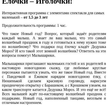
Ёлочки – Иголочки!
Интерактивная программа с элементами спектакля для самых
маленький –
от 1,5 до 3 лет
Продолжительность программы: 1 час.
Что такое Новый год? Вопрос, который задаёт родителям
каждый малыш. А знает ли ваш малыш, что это самый
волшебный праздник в году и готовиться к нему нужно тоже
по волшебному? Что подарки под ёлочку кладёт Дедушка
Мороз? И кто такой этот зимний волшебник? Ответить на эти
вопросы помогут Малышарики.
Малышарики приглашают маленьких гостей и их родителей в
настоящую новогоднюю сказку, где любимые круглые
персонажи пытаются узнать, что же такое Новый год. Вместе
с Пандочкой и Ёжиком нарядим новогоднюю ёлку, с
Нюшенькой сделаем красивую гирлянду, нарисуем
праздничную открытку с Барашиком, а с Крошиком узнаем, на
каком транспорте катается Дедушка Мороз. И это ещё не всё!
Всех малышей ждёт по-настоящему волшебный праздник с
подарками. Новый год, наполненный танцами, весельем и
отличным настроением.