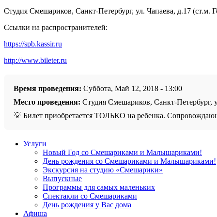
Студия Смешариков, Санкт-Петербург, ул. Чапаева, д.17 (ст.м. 
Ссылки на распространителей:
https://spb.kassir.ru
http://www.bileter.ru
Время проведения:
Суббота, Май 12, 2018 - 13:00
Место проведения:
Студия Смешариков, Санкт-Петербург, ул
💡 Билет приобретается ТОЛЬКО на ребенка. Сопровождаю
Услуги
Новый Год со Смешариками и Малышариками!
День рождения со Смешариками и Малышариками!
Экскурсия на студию «Смешарики»
Выпускные
Программы для самых маленьких
Спектакли со Смешариками
День рождения у Вас дома
Афиша