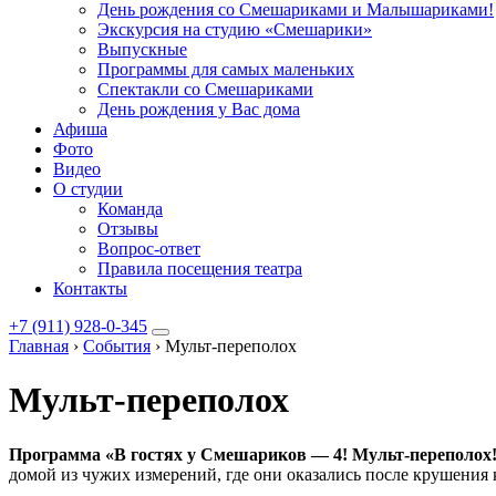
День рождения со Смешариками и Малышариками!
Экскурсия на студию «Смешарики»
Выпускные
Программы для самых маленьких
Спектакли со Смешариками
День рождения у Вас дома
Афиша
Фото
Видео
О студии
Команда
Отзывы
Вопрос-ответ
Правила посещения театра
Контакты
+7 (911) 928-0-345
Главная
›
События
›
Мульт-переполох
Мульт-переполох
Программа «В гостях у Смешариков — 4! Мульт-переполох
домой из чужих измерений, где они оказались после крушения 