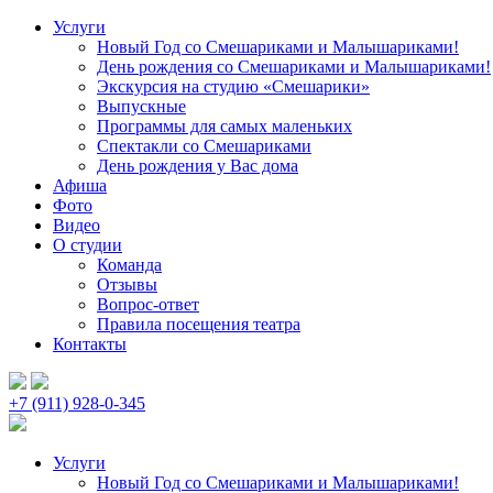
Услуги
Новый Год со Смешариками и Малышариками!
День рождения со Смешариками и Малышариками!
Экскурсия на студию «Смешарики»
Выпускные
Программы для самых маленьких
Спектакли со Смешариками
День рождения у Вас дома
Афиша
Фото
Видео
О студии
Команда
Отзывы
Вопрос-ответ
Правила посещения театра
Контакты
+7 (911) 928-0-345
Услуги
Новый Год со Смешариками и Малышариками!