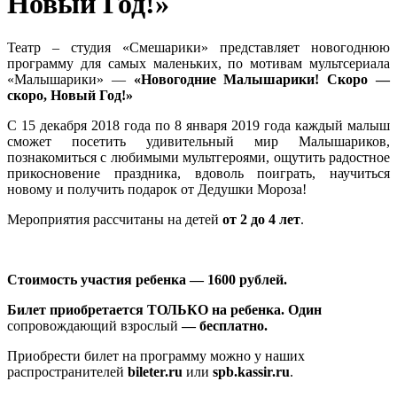
Новый Год!»
Театр – студия «Смешарики» представляет новогоднюю
программу для самых маленьких, по мотивам мультсериала
«Малышарики» —
«Новогодние Малышарики! Скоро —
скоро, Новый Год!»
С 15 декабря 2018 года по 8 января 2019 года каждый малыш
сможет посетить удивительный мир Малышариков,
познакомиться с любимыми мультгероями, ощутить радостное
прикосновение праздника, вдоволь поиграть, научиться
новому и получить подарок от Дедушки Мороза!
Мероприятия рассчитаны на детей
от 2 до 4 лет
.
Стоимость участия ребенка — 1600 рублей.
Билет приобретается ТОЛЬКО на ребенка. Один
сопровождающий взрослый
— бесплатно.
Приобрести билет на программу можно у наших
распространителей
bileter.ru
или
spb.kassir.ru
.