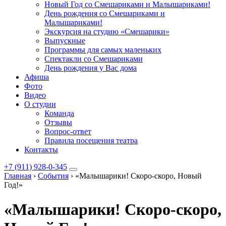
Новый Год со Смешариками и Малышариками!
День рождения со Смешариками и
Малышариками!
Экскурсия на студию «Смешарики»
Выпускные
Программы для самых маленьких
Спектакли со Смешариками
День рождения у Вас дома
Афиша
Фото
Видео
О студии
Команда
Отзывы
Вопрос-ответ
Правила посещения театра
Контакты
+7 (911) 928-0-345
Главная
›
События
›
«Малышарики! Скоро-скоро, Новый
Год!»
«Малышарики! Скоро-скоро,