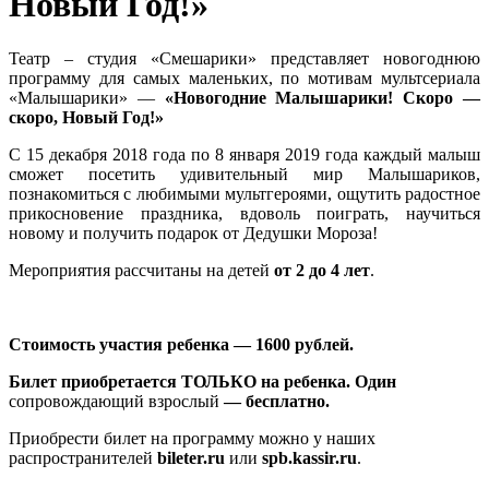
Новый Год!»
Театр – студия «Смешарики» представляет новогоднюю
программу для самых маленьких, по мотивам мультсериала
«Малышарики» —
«Новогодние Малышарики! Скоро —
скоро, Новый Год!»
С 15 декабря 2018 года по 8 января 2019 года каждый малыш
сможет посетить удивительный мир Малышариков,
познакомиться с любимыми мультгероями, ощутить радостное
прикосновение праздника, вдоволь поиграть, научиться
новому и получить подарок от Дедушки Мороза!
Мероприятия рассчитаны на детей
от 2 до 4 лет
.
Стоимость участия ребенка — 1600 рублей.
Билет приобретается ТОЛЬКО на ребенка. Один
сопровождающий взрослый
— бесплатно.
Приобрести билет на программу можно у наших
распространителей
bileter.ru
или
spb.kassir.ru
.