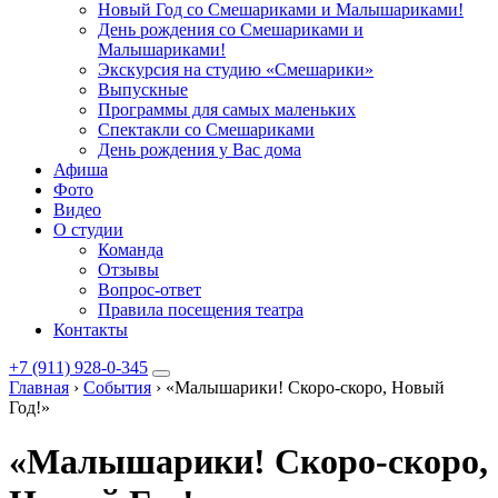
Новый Год со Смешариками и Малышариками!
День рождения со Смешариками и
Малышариками!
Экскурсия на студию «Смешарики»
Выпускные
Программы для самых маленьких
Спектакли со Смешариками
День рождения у Вас дома
Афиша
Фото
Видео
О студии
Команда
Отзывы
Вопрос-ответ
Правила посещения театра
Контакты
+7 (911) 928-0-345
Главная
›
События
›
«Малышарики! Скоро-скоро, Новый
Год!»
«Малышарики! Скоро-скоро,