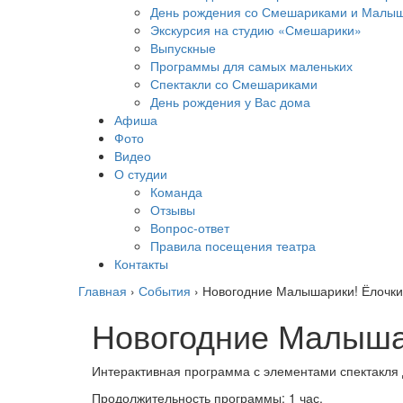
День рождения со Смешариками и Малы
Экскурсия на студию «Смешарики»
Выпускные
Программы для самых маленьких
Спектакли со Смешариками
День рождения у Вас дома
Афиша
Фото
Видео
О студии
Команда
Отзывы
Вопрос-ответ
Правила посещения театра
Контакты
Главная
›
События
›
Новогодние Малышарики! Ёлочки 
Новогодние Малышар
Интерактивная программа с элементами спектакля
Продолжительность программы: 1 час.