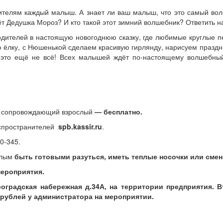
ителям каждый малыш. А знает ли ваш малыш, что это самый вол
ёт Дедушка Мороз? И кто такой этот зимний волшебник? Ответить 
ителей в настоящую новогоднюю сказку, где любимые круглые пе
ёлку, с Нюшенькой сделаем красивую гирлянду, нарисуем праздн
И это ещё не всё! Всех малышей ждёт по-настоящему волшебный
н
сопровождающий взрослый
— бесплатно.
аспространителей
spb.kassir.ru
.
0-345.
слым
быть готовыми разуться, иметь теплые носочки или смен
мероприятия.
оградская набережная д.34А, на территории предприятия. 
 рублей у администратора на мероприятии.