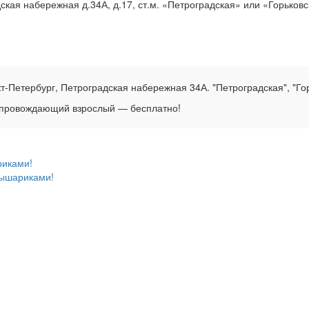
кая набережная д.34А, д.17, ст.м. «Петроградская» или «Горьков
-Петербург, Петроградская набережная 34А. "Петроградская", "Го
опровождающий взрослый — бесплатно!
риками!
ышариками!