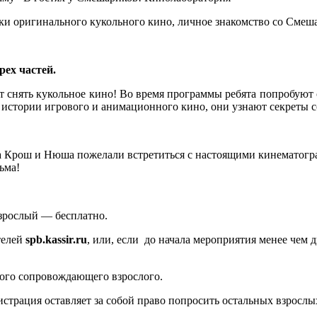
ки оригинального кукольного кино, личное знакомство со Смеш
ех частей.
 снять кукольное кино! Во время программы ребята попробуют с
б истории игрового и анимационного кино, они узнают секреты 
а Крош и Нюша пожелали встретиться с настоящими кинематогр
ьма!
зрослый — бесплатно.
телей
spb.kassir.ru
, или, если до начала мероприятия менее чем д
ого сопровождающего взрослого.
истрация оставляет за собой право попросить остальных взросл