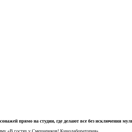
рсонажей прямо на студии, где делают все без исключения м
мму «В гостях у Смешариков! Кинолаборатория»