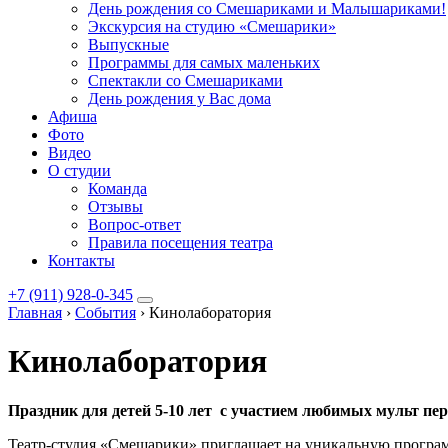
День рождения со Смешариками и Малышариками!
Экскурсия на студию «Смешарики»
Выпускные
Программы для самых маленьких
Спектакли со Смешариками
День рождения у Вас дома
Афиша
Фото
Видео
О студии
Команда
Отзывы
Вопрос-ответ
Правила посещения театра
Контакты
+7 (911) 928-0-345
Главная
›
События
›
Кинолаборатория
Кинолаборатория
Праздник для детей 5-10 лет с участием любимых мульт пе
Театр-студия «Смешарики» приглашает на уникальную програ