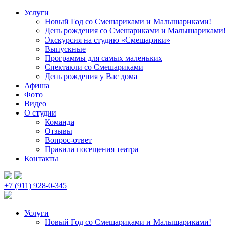
Услуги
Новый Год со Смешариками и Малышариками!
День рождения со Смешариками и Малышариками!
Экскурсия на студию «Смешарики»
Выпускные
Программы для самых маленьких
Спектакли со Смешариками
День рождения у Вас дома
Афиша
Фото
Видео
О студии
Команда
Отзывы
Вопрос-ответ
Правила посещения театра
Контакты
+7 (911) 928-0-345
Услуги
Новый Год со Смешариками и Малышариками!