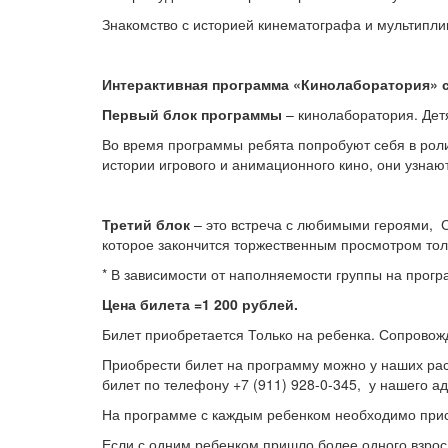
Знакомство с историей кинематографа и мультипли
Интерактивная программа «Кинолаборатория» со
Первый блок программы
– кинолаборатория. Детя
Во время программы ребята попробуют себя в роли
истории игрового и анимационного кино, они узнаю
Третий блок
– это встреча с любимыми героями, 
которое закончится торжественным просмотром тол
* В зависимости от наполняемости группы на прогр
Цена билета =1 200 рублей.
Билет приобретается Только на ребенка. Сопрово
Приобрести билет на программу можно у наших р
билет по телефону +7 (911) 928-0-345, у нашего а
На программе с каждым ребенком необходимо прис
Если с одним ребенком пришло более одного взрос