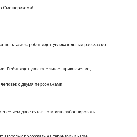
 со Смешариками!
нно, съемок, ребят ждет увлекательный рассказ об
и. Ребят ждет увлекательное приключение,
0 человек с двумя персонажами.
менее чем двое суток, то можно забронировать
ых взрослых подождать на территории кафе,