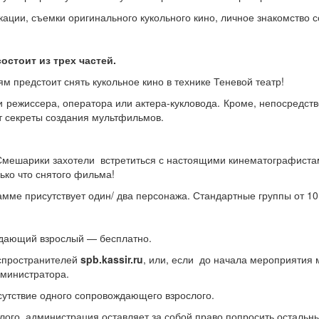
кации, съемки оригинального кукольного кино, личное знакомство
стоит из трех частей.
м предстоит снять кукольное кино в технике Теневой театр!
 режиссера, оператора или актера-кукловода. Кроме, непосредстве
т секреты создания мультфильмов.
Смешарики захотели встретиться с настоящими кинематографистам
ько что снятого фильма!
амме присутствует один/ два персонажа. Стандартные группы от 1
ждающий взрослый — бесплатно.
аспространителей
spb.kassir.ru
, или, если до начала мероприятия 
дминистратора.
утствие одного сопровождающего взрослого.
лого, администрация оставляет за собой право попросить остальн